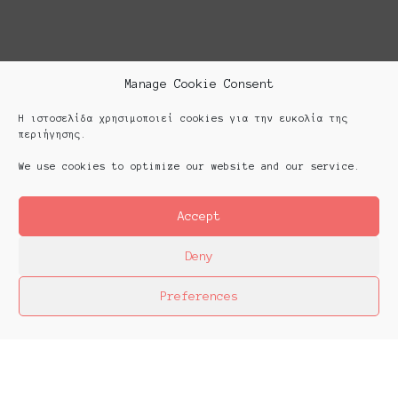
Manage Cookie Consent
Η ιστοσελίδα χρησιμοποιεί cookies για την ευκολία της
περιήγησης.
We use cookies to optimize our website and our service.
Accept
Deny
Preferences
Platforms Project
Το Platforms Project ειναι μια διεθνής έκθεση
της ανεξάρτητης εικαστικής σκηνής και