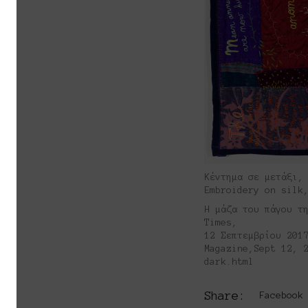
Kέντημα σε μετάξι,
Embroidery on silk
Η μάζα του πάγου τ
Times,
12 Σεπτεμβρίου 201
Magazine,Sept 12, 
dark.html
Share:
Facebook