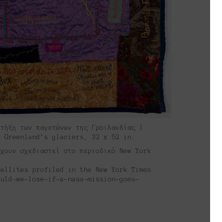
 τήξη των παγετώνων της Γροιλανδίας |
f Greenland’s glaciers, 32 x 52 in.
έχουν σχεδιαστεί στο περιοδικό New York
tellites profiled in the New York Times
ould-we-lose-if-a-nasa-mission-goes-