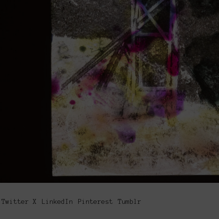
Twitter X
LinkedIn
Pinterest
Tumblr