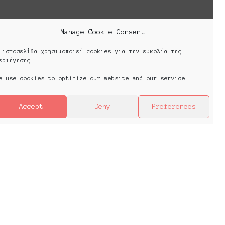
Manage Cookie Consent
 ιστοσελίδα χρησιμοποιεί cookies για την ευκολία της
εριήγησης.
e use cookies to optimize our website and our service.
Accept
Deny
Preferences