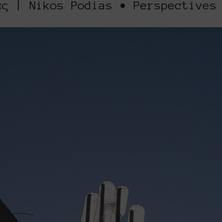
άς | Nikos Podias • Perspectives