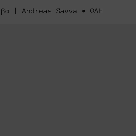
ββα | Andreas Savva • ΩΔΗ