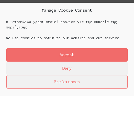
Manage Cookie Consent
Η ιστοσελίδα χρησιμοποιεί cookies για την ευκολία της
περιήγησης.
We use cookies to optimize our website and our service.
Accept
Deny
Preferences
Platforms Project
Το Platforms Project ειναι μια διεθνής έκθεση
της ανεξάρτητης εικαστικής σκηνής και
παρουσιάζεται κάθε χρόνο από το 2013. Το
Platforms Project σκοπό έχει να χαρτογραφήσει
την εικαστική δράση όπως αυτή παράγεται μέσα