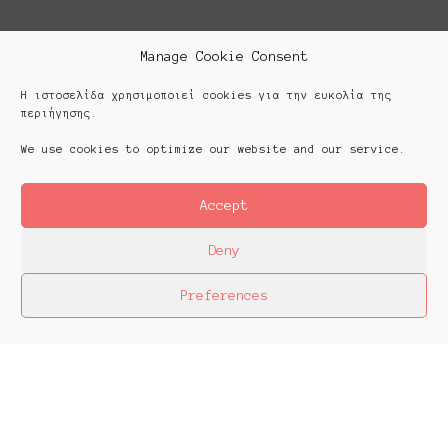
Manage Cookie Consent
Η ιστοσελίδα χρησιμοποιεί cookies για την ευκολία της
περιήγησης.
We use cookies to optimize our website and our service.
Accept
Deny
Preferences
Platforms Project
Το Platforms Project ειναι μια διεθνής έκθεση
της ανεξάρτητης εικαστικής σκηνής και
παρουσιάζεται κάθε χρόνο από το 2013. Το
Platforms Project σκοπό έχει να χαρτογραφήσει