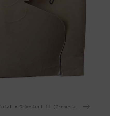
Antti Tolvi • Orkesteri II (Orchestra II)