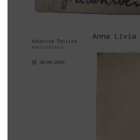
Anna Livia
Katerina Tzilira
Administrator
30/04/2020