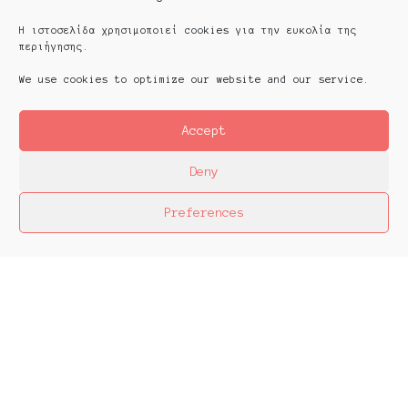
Η ιστοσελίδα χρησιμοποιεί cookies για την ευκολία της
περιήγησης.
We use cookies to optimize our website and our service.
Accept
Deny
Preferences
Platforms Project
Το Platforms Project ειναι μια διεθνής έκθεση
της ανεξάρτητης εικαστικής σκηνής και
παρουσιάζεται κάθε χρόνο από το 2013. Το
Platforms Project σκοπό έχει να χαρτογραφήσει
την εικαστική δράση όπως αυτή παράγεται μέσα
στα πλαίσια ομαδικών πρωτοβουλιών καλλιτεχνών
που αποφασίζουν να αναζητήσουν από κοινού