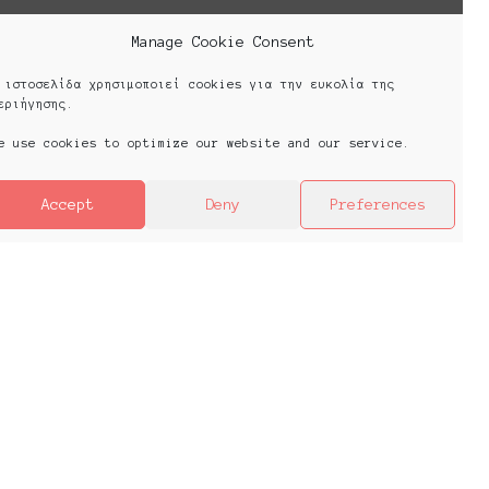
Manage Cookie Consent
 ιστοσελίδα χρησιμοποιεί cookies για την ευκολία της
εριήγησης.
e use cookies to optimize our website and our service.
Accept
Deny
Preferences