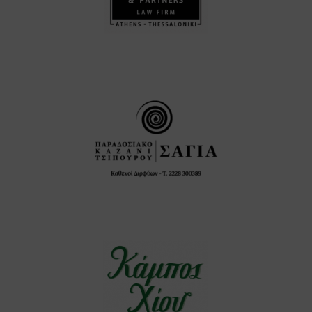
PARTNERS LAW FIRM
Κάμπος Χίου