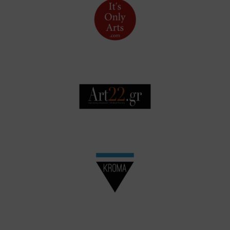
It's Only Arts
Art 22
KROMA