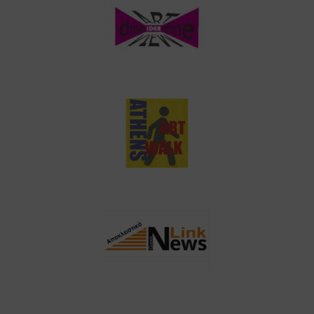
dreamideamachine.com
Athens Art Walk